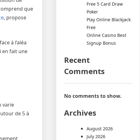
sition de
Free 5 Card Draw
ur comprend que
Poker
ce
, propose
Play Online Blackjack
Free
Online Casino Best
ace à l’aléa
Signup Bonus
 en fait une
Recent
Comments
No comments to show.
 varie
Archives
utour de 5 à
August 2026
July 2026
ursement