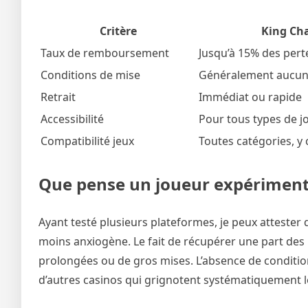
Critère
King Ch
Taux de remboursement
Jusqu’à 15% des pert
Conditions de mise
Généralement aucune
Retrait
Immédiat ou rapide
Accessibilité
Pour tous types de j
Compatibilité jeux
Toutes catégories, y 
Que pense un joueur expériment
Ayant testé plusieurs plateformes, je peux attester
moins anxiogène. Le fait de récupérer une part des 
prolongées ou de gros mises. L’absence de conditio
d’autres casinos qui grignotent systématiquement l