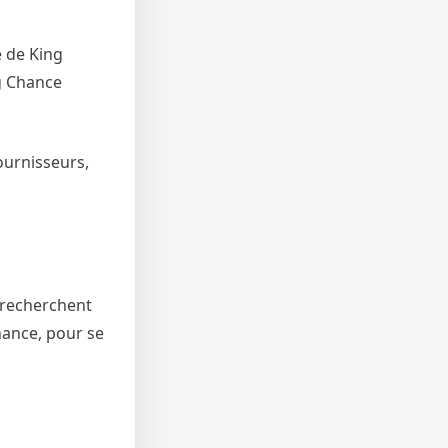
e de King
ng Chance
fournisseurs,
 recherchent
hance, pour se