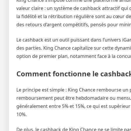
King Chance s’impose comme une plateforme ambitie
valeur claire : un système de cashback attractif qui 
la fidélité et la rétribution régulière sont au cœur d
des retours d’argent compétitifs, pensés pour minimi
Le cashback est un outil puissant dans l’univers iGa
des parties. King Chance capitalize sur cette dynami
option de premier plan, notamment face à la concurr
Comment fonctionne le cashback
Le principe est simple : King Chance rembourse un
remboursement peut être hebdomadaire ou mensuel, s
généralement entre 5% et 15%, ce qui est supérieur
10%.
De plus, le cashback de King Chance ne se limite p