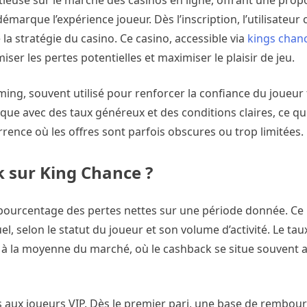
use sur le marché des casinos en ligne, offrant une propo
démarque l’expérience joueur. Dès l’inscription, l’utilisate
e la stratégie du casino. Ce casino, accessible via
kings chan
ser les pertes potentielles et maximiser le plaisir de jeu.
ming, souvent utilisé pour renforcer la confiance du joueur f
que avec des taux généreux et des conditions claires, ce qui
ence où les offres sont parfois obscures ou trop limitées.
 sur King Chance ?
 pourcentage des pertes nettes sur une période donnée. Ce
elon le statut du joueur et son volume d’activité. Le taux
 à la moyenne du marché, où le cashback se situe souvent a
as aux joueurs VIP. Dès le premier pari, une base de rembo