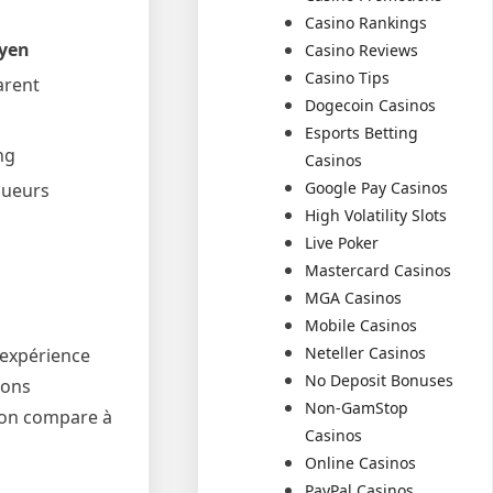
Casino Rankings
yen
Casino Reviews
Casino Tips
arent
Dogecoin Casinos
Esports Betting
ng
Casinos
Google Pay Casinos
oueurs
High Volatility Slots
Live Poker
Mastercard Casinos
MGA Casinos
Mobile Casinos
Neteller Casinos
’expérience
No Deposit Bonuses
ions
Non-GamStop
d on compare à
Casinos
Online Casinos
PayPal Casinos