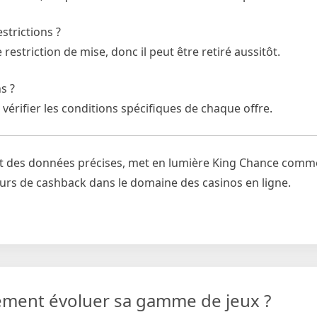
strictions ?
restriction de mise, donc il peut être retiré aussitôt.
s ?
e vérifier les conditions spécifiques de chaque offre.
n et des données précises, met en lumière King Chance com
urs de cashback dans le domaine des casinos en ligne.
e
èrement évoluer sa gamme de jeux ?