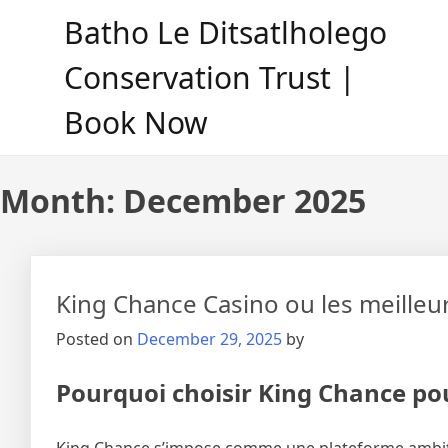
Skip
Batho Le Ditsatlholego
to
content
Conservation Trust |
Book Now
Month:
December 2025
King Chance Casino ou les meilleu
Posted on
December 29, 2025
by
Pourquoi choisir King Chance pou