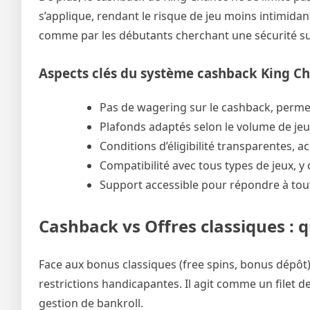
s’applique, rendant le risque de jeu moins intimidan
comme par les débutants cherchant une sécurité s
Aspects clés du système cashback King Ch
Pas de wagering sur le cashback, permet
Plafonds adaptés selon le volume de jeu e
Conditions d’éligibilité transparentes, acc
Compatibilité avec tous types de jeux, y
Support accessible pour répondre à tout
Cashback vs Offres classiques : 
Face aux bonus classiques (free spins, bonus dépôt)
restrictions handicapantes. Il agit comme un filet de
gestion de bankroll.