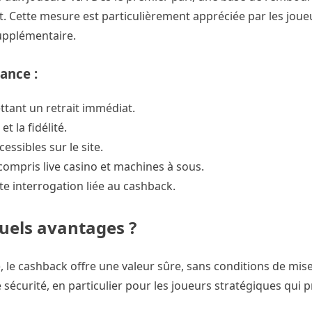
t. Cette mesure est particulièrement appréciée par les joue
upplémentaire.
ance :
tant un retrait immédiat.
t la fidélité.
essibles sur le site.
 compris live casino et machines à sous.
e interrogation liée au cashback.
quels avantages ?
, le cashback offre une valeur sûre, sans conditions de mise
 sécurité, en particulier pour les joueurs stratégiques qui pr