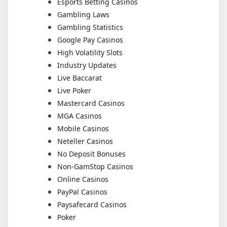
Esports Betting Casinos
Gambling Laws
Gambling Statistics
Google Pay Casinos
High Volatility Slots
Industry Updates
Live Baccarat
Live Poker
Mastercard Casinos
MGA Casinos
Mobile Casinos
Neteller Casinos
No Deposit Bonuses
Non-GamStop Casinos
Online Casinos
PayPal Casinos
Paysafecard Casinos
Poker