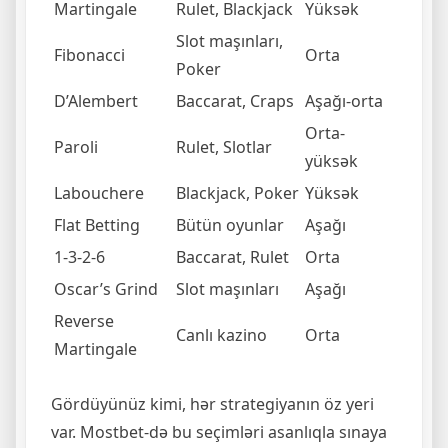
Martingale
Rulet, Blackjack
Yüksək
Slot maşınları,
Fibonacci
Orta
Poker
D’Alembert
Baccarat, Craps
Aşağı-orta
Orta-
Paroli
Rulet, Slotlar
yüksək
Labouchere
Blackjack, Poker
Yüksək
Flat Betting
Bütün oyunlar
Aşağı
1-3-2-6
Baccarat, Rulet
Orta
Oscar’s Grind
Slot maşınları
Aşağı
Reverse
Canlı kazino
Orta
Martingale
Gördüyünüz kimi, hər strategiyanın öz yeri
var. Mostbet-də bu seçimləri asanlıqla sınaya