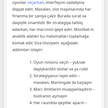
oyunlar
seçərkən
, interfeysin sadəliyinə
diqqət edin. Məsələn, slot maşınlarında hər
fırlanma bir saniyə çəkir. Burada sürət və
dəqiqlik önəmlidir. Bir strategiya tətbiq
edərkən, hər mərcinizi qeyd edin. Mostbet-in
analitik alətləri bu məlumatları toplamağa
kömək edir. Sizə tövsiyəm: aşağıdakı
addımları izləyin:
Oyun növünü seçin – yüksək
dəyişkənlikli slotlar və ya rulet
Strategiyanızı təyin edin –
məsələn, Martingale ilə başlayın
Mərc limitlərini müəyyənləşdirin –
büdcənizi aşmayın
Hər raundda qeydlər aparın –