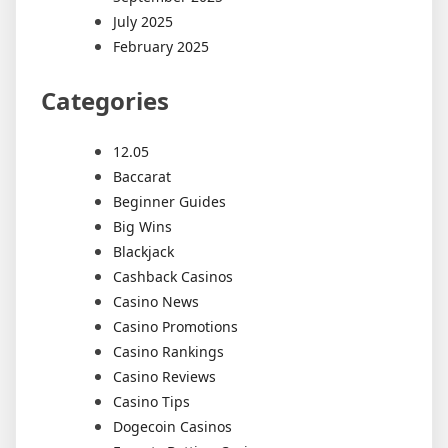
July 2025
February 2025
Categories
12.05
Baccarat
Beginner Guides
Big Wins
Blackjack
Cashback Casinos
Casino News
Casino Promotions
Casino Rankings
Casino Reviews
Casino Tips
Dogecoin Casinos