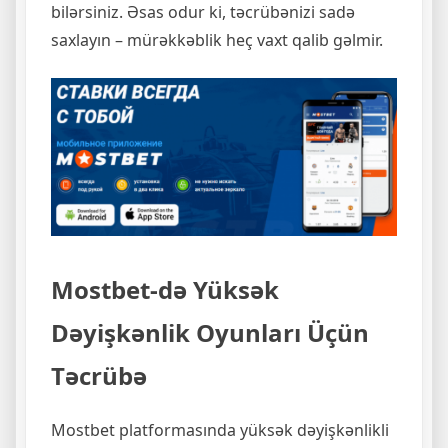
bilərsiniz. Əsas odur ki, təcrübənizi sadə
saxlayın – mürəkkəblik heç vaxt qalib gəlmir.
Mostbet-də Yüksək
Dəyişkənlik Oyunları Üçün
Təcrübə
Mostbet platformasında yüksək dəyişkənlikli