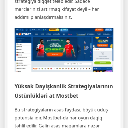
strategiya diqqət tələb edir. Sadəcə
mərclərinizi artırmaq kifayət deyil – hər
addımı planlaşdırmalısınız.
Yüksək Dəyişkənlik Strategiyalarının
Üstünlükləri at Mostbet
Bu strategiyaların əsas faydası, böyük uduş
potensialıdır. Mostbet-də hər oyun dəqiq
təhlil edilir. Gəlin əsas məqamlara nəzər