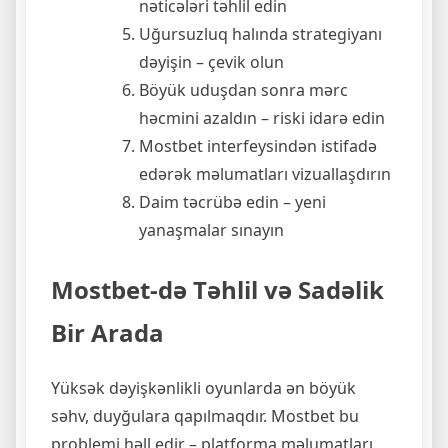
nəticələri təhlil edin
Uğursuzluq halında strategiyanı
dəyişin – çevik olun
Böyük uduşdan sonra mərc
həcmini azaldın – riski idarə edin
Mostbet interfeysindən istifadə
edərək məlumatları vizuallaşdırın
Daim təcrübə edin – yeni
yanaşmalar sınayın
Mostbet-də Təhlil və Sadəlik
Bir Arada
Yüksək dəyişkənlikli oyunlarda ən böyük
səhv, duyğulara qapılmaqdır. Mostbet bu
problemi həll edir – platforma məlumatları