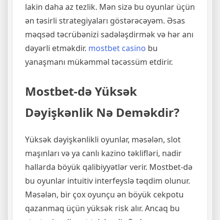
lakin daha az tezlik. Mən sizə bu oyunlar üçün
ən təsirli strategiyaları göstərəcəyəm. Əsas
məqsəd təcrübənizi sadələşdirmək və hər anı
dəyərli etməkdir.
mostbet casino
bu
yanaşmanı mükəmməl təcəssüm etdirir.
Mostbet-də Yüksək
Dəyişkənlik Nə Deməkdir?
Yüksək dəyişkənlikli oyunlar, məsələn, slot
maşınları və ya canlı kazino təklifləri, nadir
hallarda böyük qalibiyyətlər verir. Mostbet-də
bu oyunlar intuitiv interfeyslə təqdim olunur.
Məsələn, bir çox oyunçu ən böyük cekpotu
qazanmaq üçün yüksək risk alır. Ancaq bu